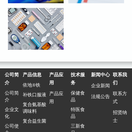
公司简
产品信息
产品应
技术服
新闻中心
联系我
介
用
务
们
依地®铁
企业新闻
公司简
保健食
产品应
联系方
补铁口服液
法规公告
介
品
用
式
复合氨基酸
企业文
特医食
调味料
招贤纳
化
品
士
复合益生菌
公司使
三新食