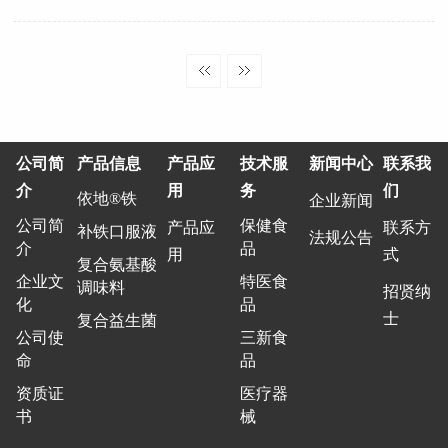
公司简
产品信息
产品应
技术服
新闻中心
联系我
介
用
务
们
依地®铁
企业新闻
公司简
保健食
产品应
联系方
补铁口服液
法规公告
介
品
用
式
复合氨基酸
企业文
特医食
调味料
招贤纳
化
品
士
复合益生菌
公司使
三新食
命
品
资质证
医疗器
书
械